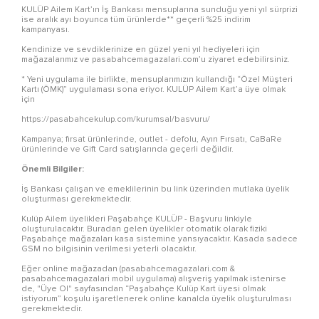
KULÜP Ailem Kart’ın İş Bankası mensuplarına sunduğu yeni yıl sürprizi
ise aralık ayı boyunca tüm ürünlerde** geçerli %25 indirim
kampanyası.
Kendinize ve sevdiklerinize en güzel yeni yıl hediyeleri için
mağazalarımız ve pasabahcemagazalari.com’u ziyaret edebilirsiniz.
* Yeni uygulama ile birlikte, mensuplarımızın kullandığı “Özel Müşteri
Kartı (ÖMK)” uygulaması sona eriyor. KULÜP Ailem Kart’a üye olmak
için
https://pasabahcekulup.com/kurumsal/basvuru/
Kampanya; fırsat ürünlerinde, outlet - defolu, Ayın Fırsatı, CaBaRe
ürünlerinde ve Gift Card satışlarında geçerli değildir.
Önemli Bilgiler:
İş Bankası çalışan ve emeklilerinin bu link üzerinden mutlaka üyelik
oluşturması gerekmektedir.
Kulüp Ailem üyelikleri Paşabahçe KULÜP - Başvuru linkiyle
oluşturulacaktır. Buradan gelen üyelikler otomatik olarak fiziki
Paşabahçe mağazaları kasa sistemine yansıyacaktır. Kasada sadece
GSM no bilgisinin verilmesi yeterli olacaktır.
Eğer online mağazadan (pasabahcemagazalari.com &
pasabahcemagazalari mobil uygulama) alışveriş yapılmak istenirse
de, "Üye Ol" sayfasından “Paşabahçe Kulüp Kart üyesi olmak
istiyorum” koşulu işaretlenerek online kanalda üyelik oluşturulması
gerekmektedir.