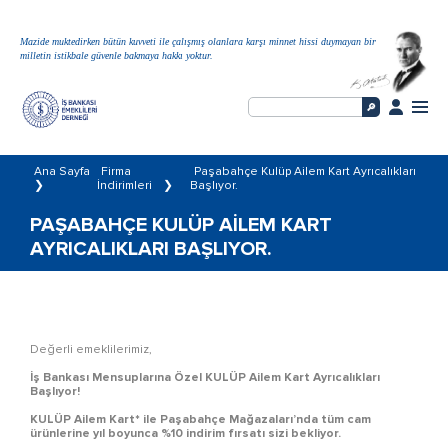
Mazide muktedirken bütün kuvveti ile çalışmış olanlara karşı minnet hissi duymayan bir
milletin istikbale güvenle bakmaya hakkı yoktur.
Ana Sayfa
Firma
Paşabahçe Kulüp Ailem Kart Ayrıcalıkları
❯
İndirimleri
❯
Başlıyor.
PAŞABAHÇE KULÜP AİLEM KART
AYRICALIKLARI BAŞLIYOR.
Değerli emeklilerimiz,
İş Bankası Mensuplarına Özel KULÜP Ailem Kart Ayrıcalıkları
Başlıyor!
KULÜP Ailem Kart* ile Paşabahçe Mağazaları’nda tüm cam
ürünlerine yıl boyunca %10 indirim fırsatı sizi bekliyor.