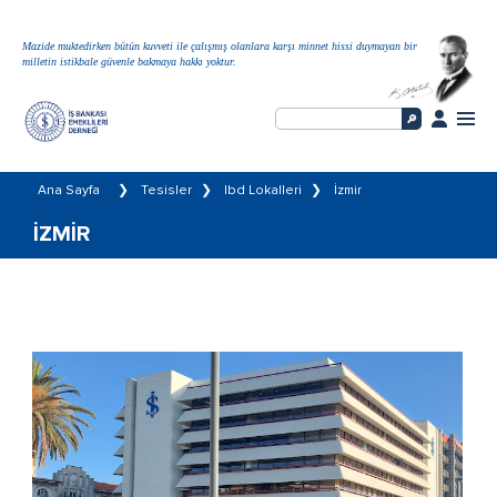
Mazide muktedirken bütün kuvveti ile çalışmış olanlara karşı minnet hissi duymayan bir
milletin istikbale güvenle bakmaya hakkı yoktur.
Ana Sayfa
❯
Tesisler
❯
Ibd Lokalleri
❯
İzmir
İZMIR