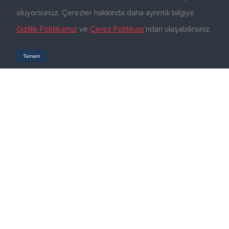
oluyorsunuz. Çerezler hakkında daha ayrıntılı bilgiye
Gizlilik Politikamız
ve
Çerez Politikası
’ndan ulaşabilirsiniz.
Tamam