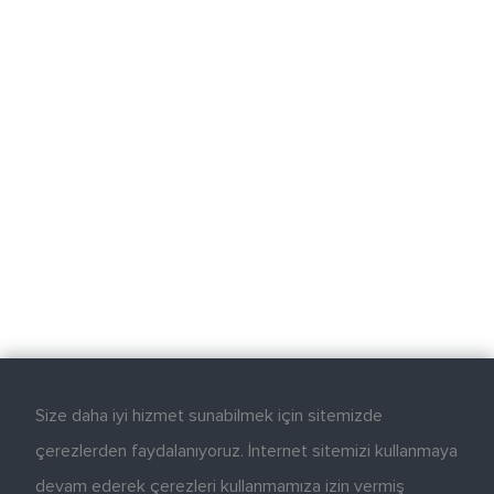
Size daha iyi hizmet sunabilmek için sitemizde
çerezlerden faydalanıyoruz. İnternet sitemizi kullanmaya
devam ederek çerezleri kullanmamıza izin vermiş