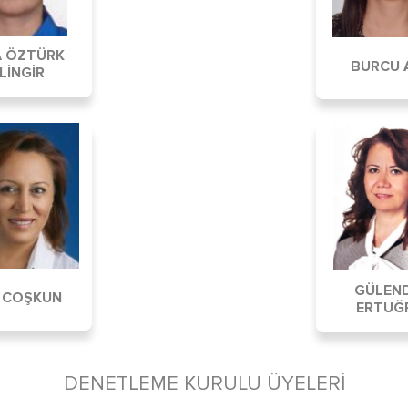
A ÖZTÜRK
BURCU 
LİNGİR
GÜLEN
N COŞKUN
ERTUĞ
DENETLEME KURULU ÜYELERİ