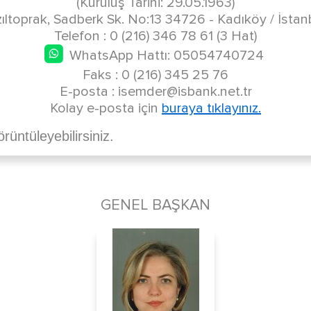
(Kuruluş Tarihi: 29.05.1963)
zıltoprak, Sadberk Sk. No:13 34726 - Kadıköy / İstan
Telefon : 0 (216) 346 78 61 (3 Hat)
WhatsApp Hattı: 05054740724
Faks : 0 (216) 345 25 76
E-posta : isemder@isbank.net.tr
Kolay e-posta için
buraya tıklayınız.
üntüleyebilirsiniz.
GENEL BAŞKAN