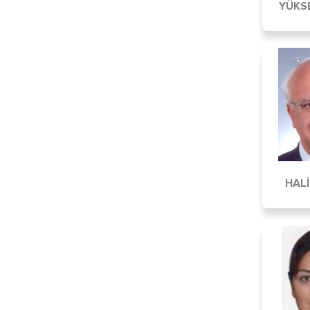
YÜKS
HAL