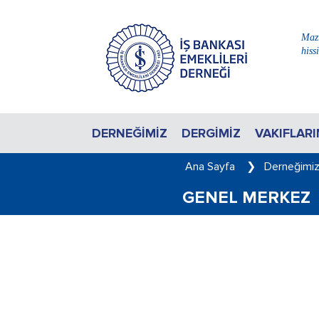
Mazi
hiss
DERNEĞIMIZ
DERGIMIZ
VAKIFLARI
Ana Sayfa
❯
Derneğimi
GENEL MERKEZ