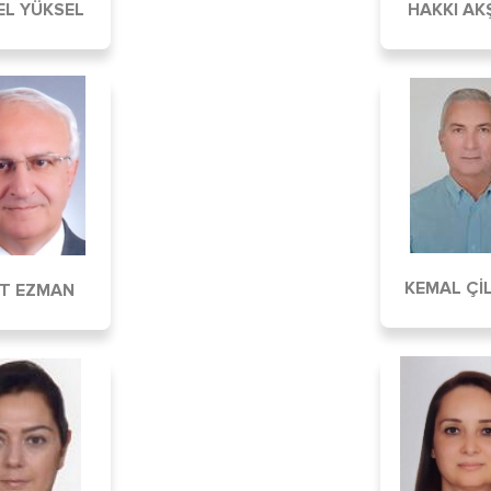
EL YÜKSEL
HAKKI AK
KEMAL Çİ
İT EZMAN