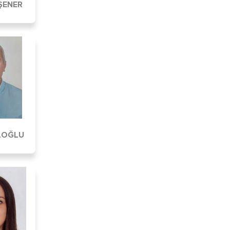
ŞENER
LOĞLU