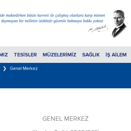
de muktedirken bütün kuvveti ile çalışmış olanlara karşı minnet
i duymayan bir milletin istikbale güvenle bakmaya hakkı yoktur.
MIZ
TESISLER
MÜZELERIMIZ
SAĞLIK
İŞ AİLEM
z
❯
Genel Merkez
GENEL MERKEZ