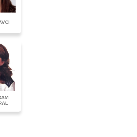
AVCI
DAM
RAL