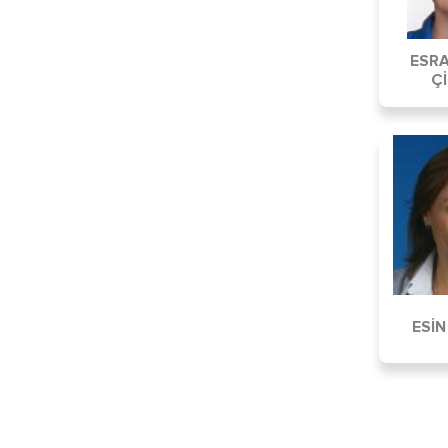
ESR
Çİ
ESİ